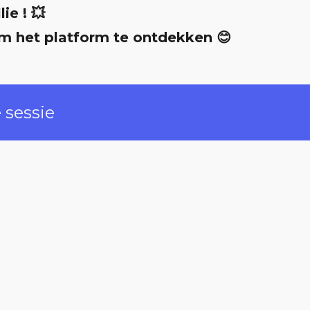
e ! 💥 
m het platform te ontdekken 😊 
 sessie