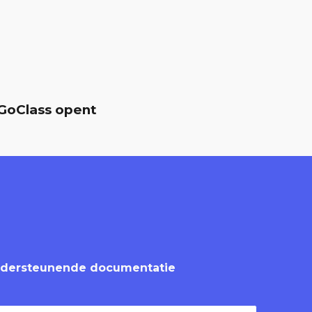
 GoClass opent
ndersteunende documentatie